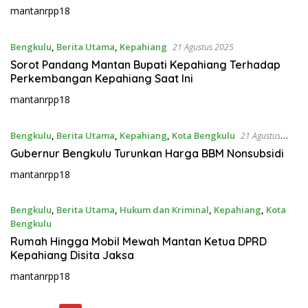
mantanrpp18
Bengkulu
,
Berita Utama
,
Kepahiang
21 Agustus 2025
Sorot Pandang Mantan Bupati Kepahiang Terhadap
Perkembangan Kepahiang Saat Ini
mantanrpp18
Bengkulu
,
Berita Utama
,
Kepahiang
,
Kota Bengkulu
21 Agustus
2025
Gubernur Bengkulu Turunkan Harga BBM Nonsubsidi
mantanrpp18
Bengkulu
,
Berita Utama
,
Hukum dan Kriminal
,
Kepahiang
,
Kota
Bengkulu
20 Agustus 2025
Rumah Hingga Mobil Mewah Mantan Ketua DPRD
Kepahiang Disita Jaksa
mantanrpp18