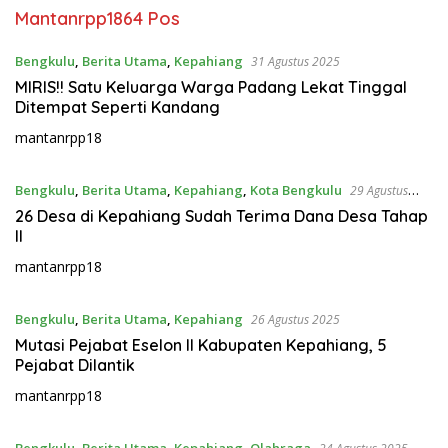
Mantanrpp18
64 Pos
Bengkulu
,
Berita Utama
,
Kepahiang
31 Agustus 2025
MIRIS!! Satu Keluarga Warga Padang Lekat Tinggal
Ditempat Seperti Kandang
mantanrpp18
Bengkulu
,
Berita Utama
,
Kepahiang
,
Kota Bengkulu
29 Agustus
2025
26 Desa di Kepahiang Sudah Terima Dana Desa Tahap
II
mantanrpp18
Bengkulu
,
Berita Utama
,
Kepahiang
26 Agustus 2025
Mutasi Pejabat Eselon II Kabupaten Kepahiang, 5
Pejabat Dilantik
mantanrpp18