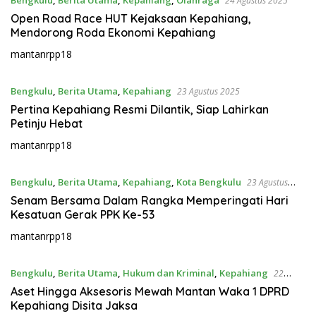
Bengkulu
,
Berita Utama
,
Kepahiang
,
Olahraga
24 Agustus 2025
Open Road Race HUT Kejaksaan Kepahiang,
Mendorong Roda Ekonomi Kepahiang
mantanrpp18
Bengkulu
,
Berita Utama
,
Kepahiang
23 Agustus 2025
Pertina Kepahiang Resmi Dilantik, Siap Lahirkan
Petinju Hebat
mantanrpp18
Bengkulu
,
Berita Utama
,
Kepahiang
,
Kota Bengkulu
23 Agustus
2025
Senam Bersama Dalam Rangka Memperingati Hari
Kesatuan Gerak PPK Ke-53
mantanrpp18
Bengkulu
,
Berita Utama
,
Hukum dan Kriminal
,
Kepahiang
22
Agustus 2025
Aset Hingga Aksesoris Mewah Mantan Waka 1 DPRD
Kepahiang Disita Jaksa