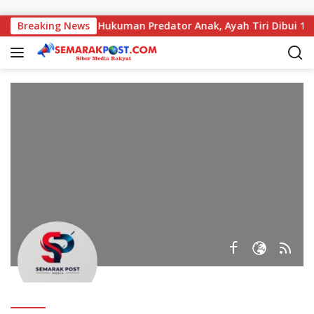
Langsung ke konten
iang Maksimalkan Hukuman Predator Anak, Ayah Tiri Dibui 18 
Breaking News