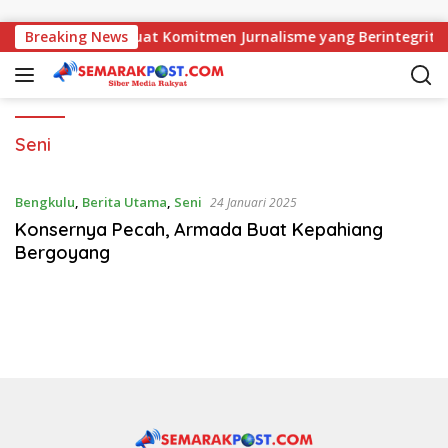
Langsung ke konten
n Kajati, AMJ Perkuat Komitmen Jurnalisme yang Berintegritas
Breaking News
Seni
Bengkulu
,
Berita Utama
,
Seni
24 Januari 2025
Konsernya Pecah, Armada Buat Kepahiang
Bergoyang