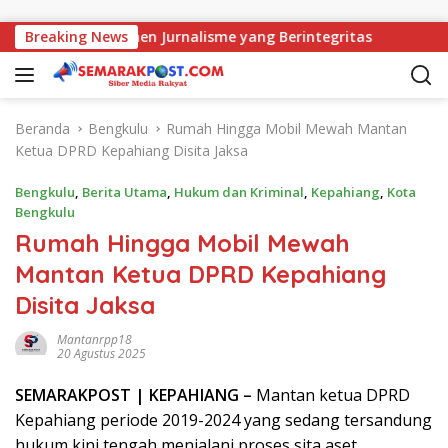
Langsung ke konten
Perkuat Komitmen Jurnalisme yang Berintegritas
Breaking News
Peri 
Beranda
Bengkulu
Rumah Hingga Mobil Mewah Mantan
Ketua DPRD Kepahiang Disita Jaksa
Bengkulu
,
Berita Utama
,
Hukum dan Kriminal
,
Kepahiang
,
Kota
Bengkulu
Rumah Hingga Mobil Mewah
Mantan Ketua DPRD Kepahiang
Disita Jaksa
Mantanrpp18
20 Agustus 2025
SEMARAK
POST
| KEPAHIANG –
Mantan ketua DPRD
Kepahiang periode 2019-2024 yang sedang tersandung
hukum kini tengah menjalani proses sita aset.