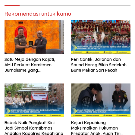
Rekomendasi untuk kamu
Satu Meja dengan Kajati,
Peri Cantik, Jaranan dan
AMJ Perkuat Komitmen
Sound Horeg Bikin Sedekah
Jurnalisme yang
Bumi Mekar Sari Pecah
Berintegritas
Bebek Naik Pangkat! Kini
Kejari Kepahiang
Jadi Simbol Kamtibmas
Maksimalkan Hukuman
Andalan Kapolres Kepahiang
Predator Anak, Ayah Tiri