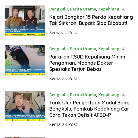
Bengkulu
,
Berita Utama
,
Kepahiang
4
Agustus 2026
Kejari Bongkar 15 Perda Kepahiang
Tak Sinkron, Bupati: Siap Dicabut!
Semarak Post
Bengkulu
,
Berita Utama
,
Kepahiang
4
Agustus 2026
Parkiran RSUD Kepahiang Minim
Pengaman, Mobnas Dokter
Spesialis Terjun Bebas
Semarak Post
Bengkulu
,
Berita Utama
,
Kepahiang
4
Agustus 2026
Tarik Ulur Penyertaan Modal Bank
Bengkulu, Pemkab Kepahiang Cari
Cara Tekan Defisit APBD-P
Semarak Post