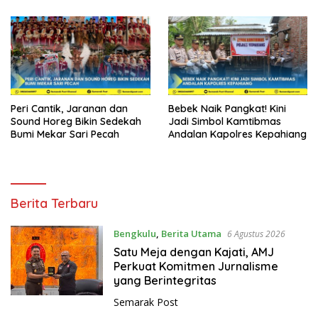
Peri Cantik, Jaranan dan
Bebek Naik Pangkat! Kini
Sound Horeg Bikin Sedekah
Jadi Simbol Kamtibmas
Bumi Mekar Sari Pecah
Andalan Kapolres Kepahiang
S
Berita Terbaru
e
m
Bengkulu
,
Berita Utama
6 Agustus 2026
a
Satu Meja dengan Kajati, AMJ
r
Perkuat Komitmen Jurnalisme
a
yang Berintegritas
k
Semarak Post
P