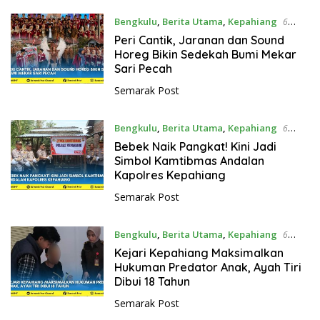
o
s
Bengkulu
,
Berita Utama
,
Kepahiang
6
t
Agustus 2026
Peri Cantik, Jaranan dan Sound
Horeg Bikin Sedekah Bumi Mekar
Sari Pecah
Semarak Post
Bengkulu
,
Berita Utama
,
Kepahiang
6
Agustus 2026
Bebek Naik Pangkat! Kini Jadi
Simbol Kamtibmas Andalan
Kapolres Kepahiang
Semarak Post
Bengkulu
,
Berita Utama
,
Kepahiang
6
Agustus 2026
Kejari Kepahiang Maksimalkan
Hukuman Predator Anak, Ayah Tiri
Dibui 18 Tahun
Semarak Post