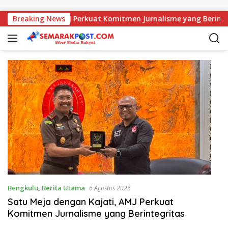
Langsung ke konten
ngan Kajati, AMJ Perkuat Komitmen Jurnalisme yang Berintegri
Breaking News
Bengkulu
,
Berita Utama
6 Agustus 2026
Satu Meja dengan Kajati, AMJ Perkuat
Komitmen Jurnalisme yang Berintegritas