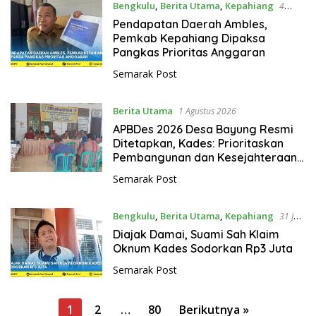
Bengkulu
,
Berita Utama
,
Kepahiang
4
Agustus 2026
Pendapatan Daerah Ambles,
Pemkab Kepahiang Dipaksa
Pangkas Prioritas Anggaran
Semarak Post
Berita Utama
1 Agustus 2026
APBDes 2026 Desa Bayung Resmi
Ditetapkan, Kades: Prioritaskan
Pembangunan dan Kesejahteraan
Masyarakat
Semarak Post
Bengkulu
,
Berita Utama
,
Kepahiang
31 Juli
2026
Diajak Damai, Suami Sah Klaim
Oknum Kades Sodorkan Rp3 Juta
Semarak Post
P
1
2
…
80
Berikutnya »