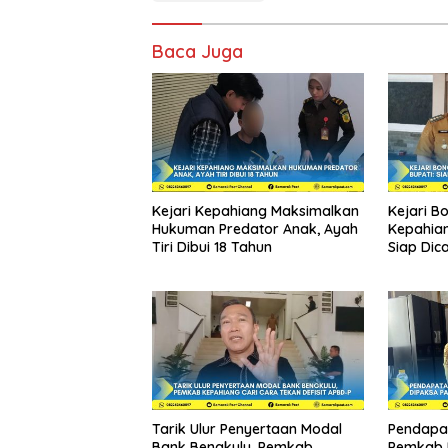
Baca Juga
Kejari Kepahiang Maksimalkan
Kejari B
Hukuman Predator Anak, Ayah
Kepahian
Tiri Dibui 18 Tahun
Siap Dica
Tarik Ulur Penyertaan Modal
Pendapa
Bank Bengkulu, Pemkab
Pemkab 