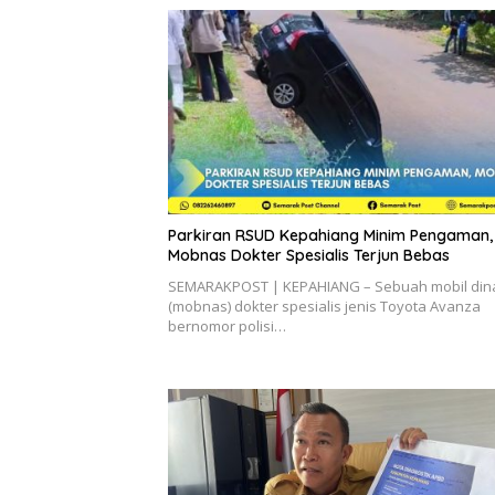
Parkiran RSUD Kepahiang Minim Pengaman,
Mobnas Dokter Spesialis Terjun Bebas
SEMARAKPOST | KEPAHIANG – Sebuah mobil din
(mobnas) dokter spesialis jenis Toyota Avanza
bernomor polisi…