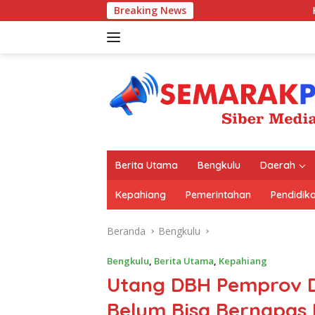
Langsung
Breaking News
Kejari Kepahiang Maks
ke
konten
Berita Utama
Bengkulu
Daerah
Kepahiang
Pemerintahan
Pendidik
Beranda
Bengkulu
Bengkulu
,
Berita Utama
,
Kepahiang
Utang DBH Pemprov D
Belum Bisa Bernapas