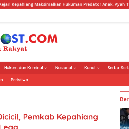
imalkan Hukuman Predator Anak, Ayah Tiri Dibui 18 Tahun
Hukum dan Kriminal
Nasional
Kanal
Serba-Serb
an
Peristiwa
Ber
icicil, Pemkab Kepahiang
 Lega