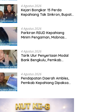
4 Agustus 2026
Kejari Bongkar 15 Perda
Kepahiang Tak Sinkron, Bupati:
Siap Dicabut!
4 Agustus 2026
Parkiran RSUD Kepahiang
Minim Pengaman, Mobnas
Dokter Spesialis Terjun Bebas
4 Agustus 2026
Tarik Ulur Penyertaan Modal
Bank Bengkulu, Pemkab
Kepahiang Cari Cara Tekan
Defisit APBD-P
4 Agustus 2026
Pendapatan Daerah Ambles,
Pemkab Kepahiang Dipaksa
Pangkas Prioritas Anggaran