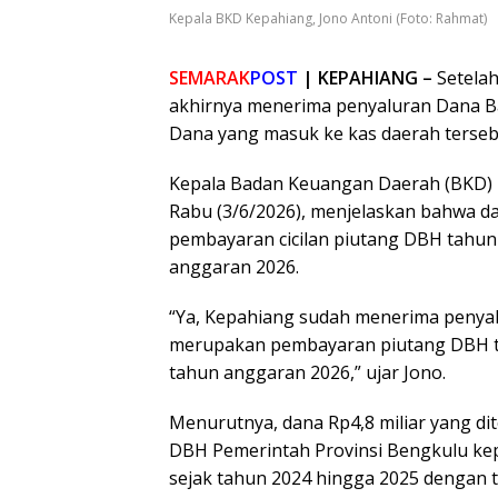
Kepala BKD Kepahiang, Jono Antoni (Foto: Rahmat)
SEMARAK
POST
| KEPAHIANG –
Setela
akhirnya menerima penyaluran Dana Bag
Dana yang masuk ke kas daerah tersebu
Kepala Badan Keuangan Daerah (BKD) K
Rabu (3/6/2026), menjelaskan bahwa dan
pembayaran cicilan piutang DBH tahu
anggaran 2026.
“Ya, Kepahiang sudah menerima penyal
merupakan pembayaran piutang DBH ta
tahun anggaran 2026,” ujar Jono.
Menurutnya, dana Rp4,8 miliar yang di
DBH Pemerintah Provinsi Bengkulu ke
sejak tahun 2024 hingga 2025 dengan to