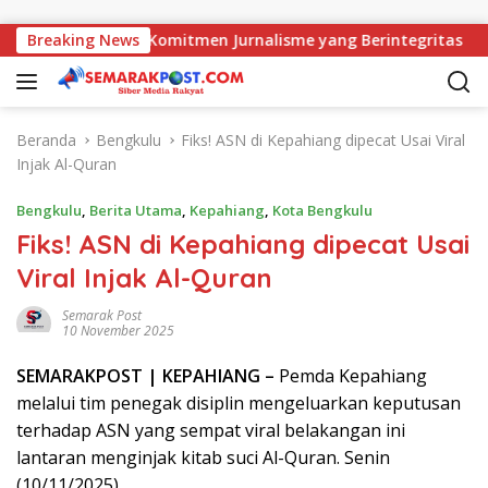
Langsung ke konten
i, AMJ Perkuat Komitmen Jurnalisme yang Berintegritas
Breaking News
Beranda
Bengkulu
Fiks! ASN di Kepahiang dipecat Usai Viral
Injak Al-Quran
Bengkulu
,
Berita Utama
,
Kepahiang
,
Kota Bengkulu
Fiks! ASN di Kepahiang dipecat Usai
Viral Injak Al-Quran
Semarak Post
10 November 2025
SEMARAK
POST
| KEPAHIANG –
Pemda Kepahiang
melalui tim penegak disiplin mengeluarkan keputusan
terhadap ASN yang sempat viral belakangan ini
lantaran menginjak kitab suci Al-Quran. Senin
(10/11/2025)