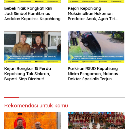
Bebek Naik Pangkat! Kini
Kejari Kepahiang
Jadi Simbol Kamtibmas
Maksimalkan Hukuman
Andalan Kapolres Kepahiang
Predator Anak, Ayah Tiri
Dibui 18 Tahun
Kejari Bongkar 15 Perda
Parkiran RSUD Kepahiang
Kepahiang Tak Sinkron,
Minim Pengaman, Mobnas
Bupati: Siap Dicabut!
Dokter Spesialis Terjun
Bebas
Rekomendasi untuk kamu