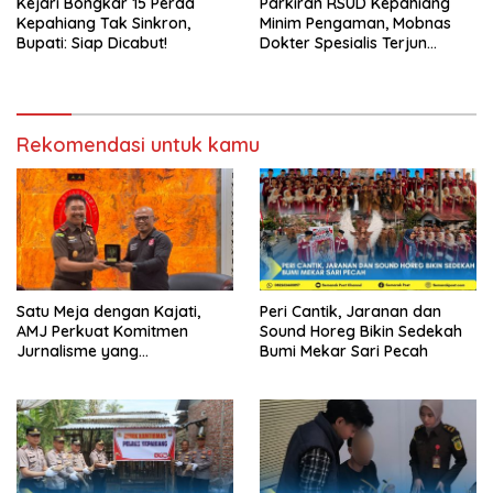
Kejari Bongkar 15 Perda
Parkiran RSUD Kepahiang
Kepahiang Tak Sinkron,
Minim Pengaman, Mobnas
Bupati: Siap Dicabut!
Dokter Spesialis Terjun
Bebas
Rekomendasi untuk kamu
Satu Meja dengan Kajati,
Peri Cantik, Jaranan dan
AMJ Perkuat Komitmen
Sound Horeg Bikin Sedekah
Jurnalisme yang
Bumi Mekar Sari Pecah
Berintegritas