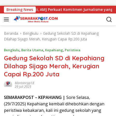
Langsung ke konten
ja dengan Kajati, AMJ Perkuat Komitmen Jurnalisme yang Berin
Breaking News
Beranda
Bengkulu
Gedung Sekolah SD di Kepahiang
Dilahap Sijago Merah, Kerugian Capai Rp.200 Juta
Bengkulu
,
Berita Utama
,
Kepahiang
,
Peristiwa
Gedung Sekolah SD di Kepahiang
Dilahap Sijago Merah, Kerugian
Capai Rp.200 Juta
Mantanrpp18
29 Juli 2025
SEMARAK
POST
– KEPAHIANG |
Sore Selasa,
(29/7/2025) Kepahiang kembali dihebohkan dengan
peristiwa kebakaran, kali ini gedung sekolah yang