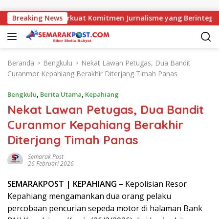
Langsung ke konten
Kajati, AMJ Perkuat Komitmen Jurnalisme yang Berintegritas
Breaking News
Beranda
Bengkulu
Nekat Lawan Petugas, Dua Bandit
Curanmor Kepahiang Berakhir Diterjang Timah Panas
Bengkulu
,
Berita Utama
,
Kepahiang
Nekat Lawan Petugas, Dua Bandit
Curanmor Kepahiang Berakhir
Diterjang Timah Panas
Semarak Post
26 Februari 2026
SEMARAK
POST
| KEPAHIANG –
Kepolisian Resor
Kepahiang mengamankan dua orang pelaku
percobaan pencurian sepeda motor di halaman Bank