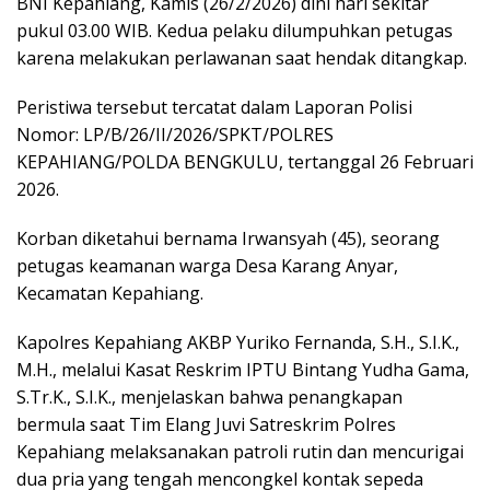
BNI Kepahiang, Kamis (26/2/2026) dini hari sekitar
pukul 03.00 WIB. Kedua pelaku dilumpuhkan petugas
karena melakukan perlawanan saat hendak ditangkap.
Peristiwa tersebut tercatat dalam Laporan Polisi
Nomor: LP/B/26/II/2026/SPKT/POLRES
KEPAHIANG/POLDA BENGKULU, tertanggal 26 Februari
2026.
Korban diketahui bernama Irwansyah (45), seorang
petugas keamanan warga Desa Karang Anyar,
Kecamatan Kepahiang.
Kapolres Kepahiang AKBP Yuriko Fernanda, S.H., S.I.K.,
M.H., melalui Kasat Reskrim IPTU Bintang Yudha Gama,
S.Tr.K., S.I.K., menjelaskan bahwa penangkapan
bermula saat Tim Elang Juvi Satreskrim Polres
Kepahiang melaksanakan patroli rutin dan mencurigai
dua pria yang tengah mencongkel kontak sepeda