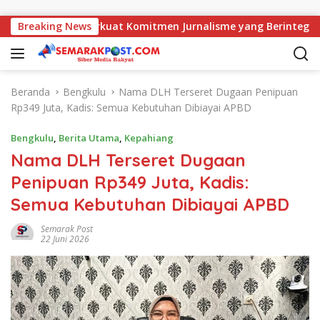
Langsung ke konten
ajati, AMJ Perkuat Komitmen Jurnalisme yang Berintegritas
Breaking News
Beranda
Bengkulu
Nama DLH Terseret Dugaan Penipuan
Rp349 Juta, Kadis: Semua Kebutuhan Dibiayai APBD
Bengkulu
,
Berita Utama
,
Kepahiang
Nama DLH Terseret Dugaan
Penipuan Rp349 Juta, Kadis:
Semua Kebutuhan Dibiayai APBD
Semarak Post
22 Juni 2026