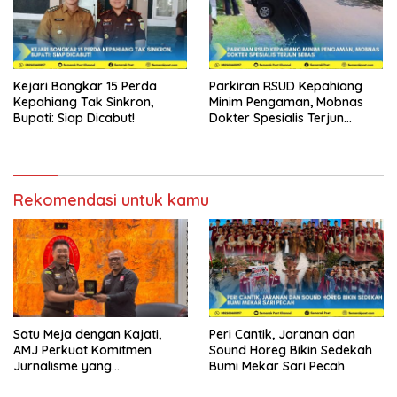
Kejari Bongkar 15 Perda
Parkiran RSUD Kepahiang
Kepahiang Tak Sinkron,
Minim Pengaman, Mobnas
Bupati: Siap Dicabut!
Dokter Spesialis Terjun
Bebas
Rekomendasi untuk kamu
Satu Meja dengan Kajati,
Peri Cantik, Jaranan dan
AMJ Perkuat Komitmen
Sound Horeg Bikin Sedekah
Jurnalisme yang
Bumi Mekar Sari Pecah
Berintegritas