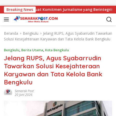
Langsung ke konten
ti, AMJ Perkuat Komitmen Jurnalisme yang Berintegritas
Breaking News
Beranda
Bengkulu
Jelang RUPS, Agus Syabarrudin Tawarkan
Solusi Kesejahteraan Karyawan dan Tata Kelola Bank Bengkulu
Bengkulu
,
Berita Utama
,
Kota Bengkulu
Jelang RUPS, Agus Syabarrudin
Tawarkan Solusi Kesejahteraan
Karyawan dan Tata Kelola Bank
Bengkulu
Semarak Post
20 Juni 2026