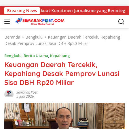
Langsung ke konten
ajati, AMJ Perkuat Komitmen Jurnalisme yang Berintegritas
Breaking News
Beranda
Bengkulu
Keuangan Daerah Tercekik, Kepahiang
Desak Pemprov Lunasi Sisa DBH Rp20 Miliar
Bengkulu
,
Berita Utama
,
Kepahiang
Keuangan Daerah Tercekik,
Kepahiang Desak Pemprov Lunasi
Sisa DBH Rp20 Miliar
Semarak Post
5 Juni 2026