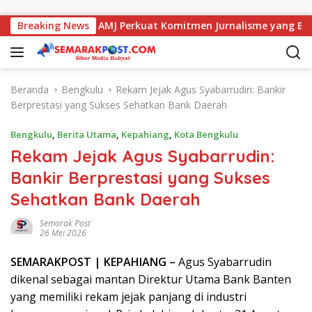
Langsung ke konten
engan Kajati, AMJ Perkuat Komitmen Jurnalisme yang Berintegr
Breaking News
Beranda
Bengkulu
Rekam Jejak Agus Syabarrudin: Bankir
Berprestasi yang Sukses Sehatkan Bank Daerah
Bengkulu
,
Berita Utama
,
Kepahiang
,
Kota Bengkulu
Rekam Jejak Agus Syabarrudin:
Bankir Berprestasi yang Sukses
Sehatkan Bank Daerah
Semarak Post
26 Mei 2026
SEMARAK
POST
| KEPAHIANG –
Agus Syabarrudin
dikenal sebagai mantan Direktur Utama Bank Banten
yang memiliki rekam jejak panjang di industri