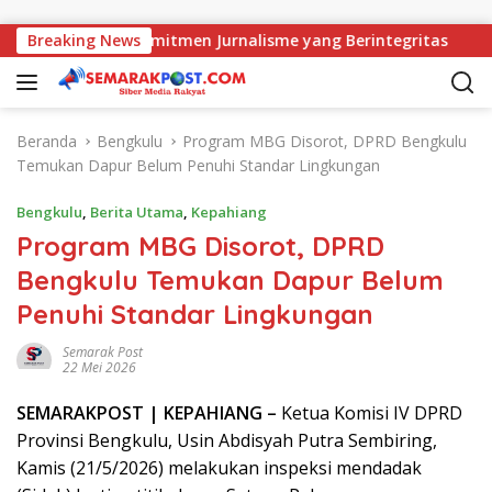
Langsung ke konten
MJ Perkuat Komitmen Jurnalisme yang Berintegritas
Breaking News
Per
Beranda
Bengkulu
Program MBG Disorot, DPRD Bengkulu
Temukan Dapur Belum Penuhi Standar Lingkungan
Bengkulu
,
Berita Utama
,
Kepahiang
Program MBG Disorot, DPRD
Bengkulu Temukan Dapur Belum
Penuhi Standar Lingkungan
Semarak Post
22 Mei 2026
SEMARAK
POST
| KEPAHIANG –
Ketua Komisi IV DPRD
Provinsi Bengkulu, Usin Abdisyah Putra Sembiring,
Kamis (21/5/2026) melakukan inspeksi mendadak