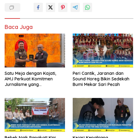
Baca Juga
Satu Meja dengan Kajati,
Peri Cantik, Jaranan dan
AMJ Perkuat Komitmen
Sound Horeg Bikin Sedekah
Jurnalisme yang
Bumi Mekar Sari Pecah
Berintegritas
Bebek Naik Pangkat! Kini
Kejari Kepahiang