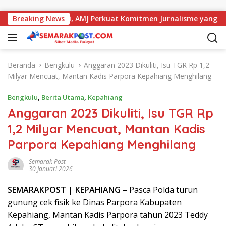
Langsung ke konten
 dengan Kajati, AMJ Perkuat Komitmen Jurnalisme yang Berinte
Breaking News
Beranda
Bengkulu
Anggaran 2023 Dikuliti, Isu TGR Rp 1,2
Milyar Mencuat, Mantan Kadis Parpora Kepahiang Menghilang
Bengkulu
,
Berita Utama
,
Kepahiang
Anggaran 2023 Dikuliti, Isu TGR Rp
1,2 Milyar Mencuat, Mantan Kadis
Parpora Kepahiang Menghilang
Semarak Post
30 Januari 2026
SEMARAK
POST
| KEPAHIANG –
Pasca Polda turun
gunung cek fisik ke Dinas Parpora Kabupaten
Kepahiang, Mantan Kadis Parpora tahun 2023 Teddy