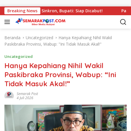
Langsung ke konten
Kepahiang Tak Sinkron, Bupati: Siap Dicabut!
Breaking News
Parkiran 
Beranda
Uncategorized
Hanya Kepahiang Nihil Wakil
Paskibraka Provinsi, Wabup: "Ini Tidak Masuk Akal!"
Uncategorized
Hanya Kepahiang Nihil Wakil
Paskibraka Provinsi, Wabup: “Ini
Tidak Masuk Akal!”
Semarak Post
4 Juli 2026