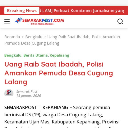
Langsung ke konten
a dengan Kajati, AMJ Perkuat Komitmen Jurnalisme yang Berint
Breaking News
Beranda
Bengkulu
Uang Raib Saat Ibadah, Polisi Amankan
Pemuda Desa Cugung Lalang
Bengkulu
,
Berita Utama
,
Kepahiang
Uang Raib Saat Ibadah, Polisi
Amankan Pemuda Desa Cugung
Lalang
Semarak Post
15 Januari 2026
SEMARAK
POST
| KEPAHIANG –
Seorang pemuda
berinisial DS (19), warga Desa Cugung Lalang,
Kecamatan Ujan Mas, Kabupaten Kepahiang, Provinsi