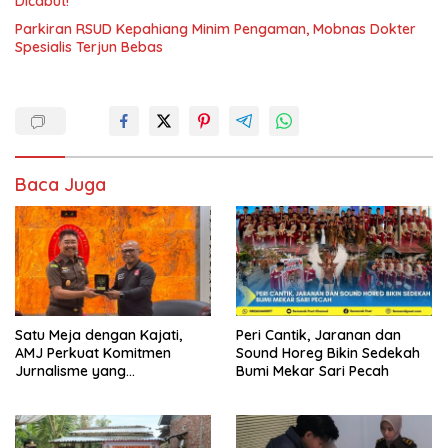
Dicabut!
Parkiran RSUD Kepahiang Minim Pengaman, Mobnas Dokter
Spesialis Terjun Bebas
Baca Juga
Satu Meja dengan Kajati,
Peri Cantik, Jaranan dan
AMJ Perkuat Komitmen
Sound Horeg Bikin Sedekah
Jurnalisme yang
Bumi Mekar Sari Pecah
Berintegritas