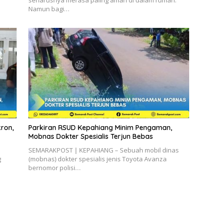
seharusnya merasa paling aman di dalam rumah.
Namun bagi…
ron,
Parkiran RSUD Kepahiang Minim Pengaman,
Mobnas Dokter Spesialis Terjun Bebas
SEMARAKPOST | KEPAHIANG – Sebuah mobil dinas
g
(mobnas) dokter spesialis jenis Toyota Avanza
bernomor polisi…