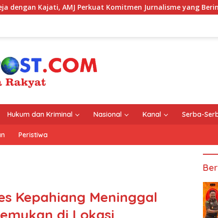
ti, AMJ Perkuat Komitmen Jurnalisme yang Berintegritas
Hukum dan Kriminal
Nasional
Kanal
Serba-Serb
an
Peristiwa
Ber
es Kepahiang Meninggal
emukan di Lokasi