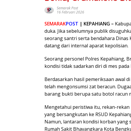
Semarak Post
16 Februari 2026
SEMARAK
POST
| KEPAHIANG –
Kabupa
duka. Jika sebelumnya publik disuguh
seorang santri serta bendahara Dinas 
datang dari internal aparat kepolisian.
Seorang personel
Polres Kepahiang
, B
kondisi tidak sadarkan diri di mes pad
Berdasarkan hasil pemeriksaan awal di
telah mengonsumsi zat beracun. Duga
barang bukti berupa satu botol racun m
Mengetahui peristiwa itu, rekan-rek
yang bersangkutan ke
RSUD Kepahian
Namun, lantaran kondisi korban yang s
Rumah Sakit Bhayangkara Kota Bengk