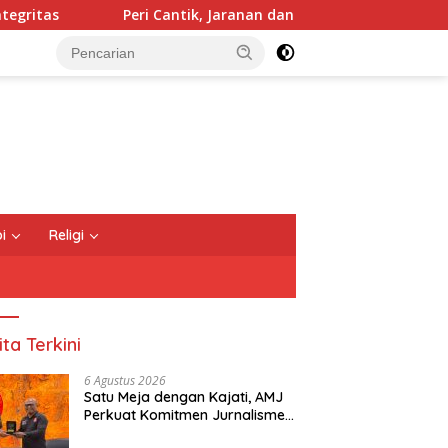
Peri Cantik, Jaranan dan Sound Horeg Bikin Sedekah Bumi Me
i
Religi
ita Terkini
6 Agustus 2026
Satu Meja dengan Kajati, AMJ
Perkuat Komitmen Jurnalisme
yang Berintegritas