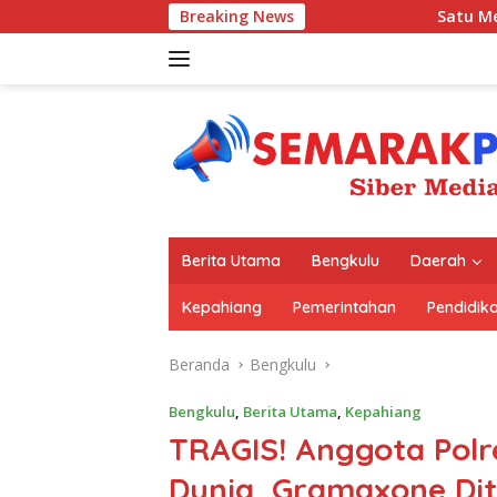
Langsung
Breaking News
Satu Meja dengan Kaja
ke
konten
Berita Utama
Bengkulu
Daerah
Kepahiang
Pemerintahan
Pendidik
Beranda
Bengkulu
Bengkulu
,
Berita Utama
,
Kepahiang
TRAGIS! Anggota Polr
Dunia, Gramaxone Dit