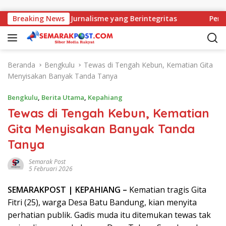
Langsung ke konten
uat Komitmen Jurnalisme yang Berintegritas
Breaking News
Peri Canti
Beranda
Bengkulu
Tewas di Tengah Kebun, Kematian Gita
Menyisakan Banyak Tanda Tanya
Bengkulu
,
Berita Utama
,
Kepahiang
Tewas di Tengah Kebun, Kematian
Gita Menyisakan Banyak Tanda
Tanya
Semarak Post
5 Februari 2026
SEMARAK
POST
| KEPAHIANG –
Kematian tragis Gita
Fitri (25), warga Desa Batu Bandung, kian menyita
perhatian publik. Gadis muda itu ditemukan tewas tak