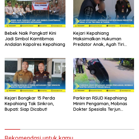
Bebek Naik Pangkat! Kini
Kejari Kepahiang
Jadi Simbol Kamtibmas
Maksimalkan Hukuman
Andalan Kapolres Kepahiang
Predator Anak, Ayah Tiri
Dibui 18 Tahun
Kejari Bongkar 15 Perda
Parkiran RSUD Kepahiang
Kepahiang Tak Sinkron,
Minim Pengaman, Mobnas
Bupati: Siap Dicabut!
Dokter Spesialis Terjun
Bebas
Rekomendasi untuk kamu