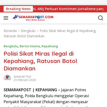
Langsung ke konten
a dengan Kajati, AMJ Perkuat Komitmen Jurnalisme yang Berint
Breaking News
Beranda
Bengkulu
Polisi Sikat Miras Ilegal di Kepahiang,
Ratusan Botol Diamankan
Bengkulu
,
Berita Utama
,
Kepahiang
Polisi Sikat Miras Ilegal di
Kepahiang, Ratusan Botol
Diamankan
Semarak Post
25 Februari 2026
SEMARAK
POST
| KEPAHIANG –
Jajaran Polres
Kepahiang, Polda Bengkulu menggelar Operasi
Penyakit Masyarakat (Pekat) dengan menyasar