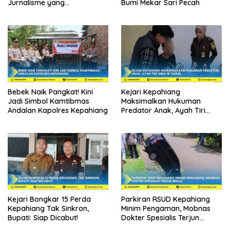
Jurnalisme yang
Bumi Mekar Sari Pecah
Berintegritas
Bebek Naik Pangkat! Kini
Kejari Kepahiang
Jadi Simbol Kamtibmas
Maksimalkan Hukuman
Andalan Kapolres Kepahiang
Predator Anak, Ayah Tiri
Dibui 18 Tahun
Kejari Bongkar 15 Perda
Parkiran RSUD Kepahiang
Kepahiang Tak Sinkron,
Minim Pengaman, Mobnas
Bupati: Siap Dicabut!
Dokter Spesialis Terjun
Bebas