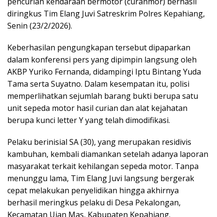
pencurian kendaraan bermotor (curanmor) berhasil
diringkus Tim Elang Juvi Satreskrim Polres Kepahiang,
Senin (23/2/2026).
Keberhasilan pengungkapan tersebut dipaparkan
dalam konferensi pers yang dipimpin langsung oleh
AKBP Yuriko Fernanda
, didampingi
Iptu Bintang Yuda
Tama
serta
Suyatno
. Dalam kesempatan itu, polisi
memperlihatkan sejumlah barang bukti berupa satu
unit sepeda motor hasil curian dan alat kejahatan
berupa kunci letter Y yang telah dimodifikasi.
Pelaku berinisial SA (30), yang merupakan residivis
kambuhan, kembali diamankan setelah adanya laporan
masyarakat terkait kehilangan sepeda motor. Tanpa
menunggu lama, Tim Elang Juvi langsung bergerak
cepat melakukan penyelidikan hingga akhirnya
berhasil meringkus pelaku di Desa Pekalongan,
Kecamatan Ujan Mas, Kabupaten Kepahiang.