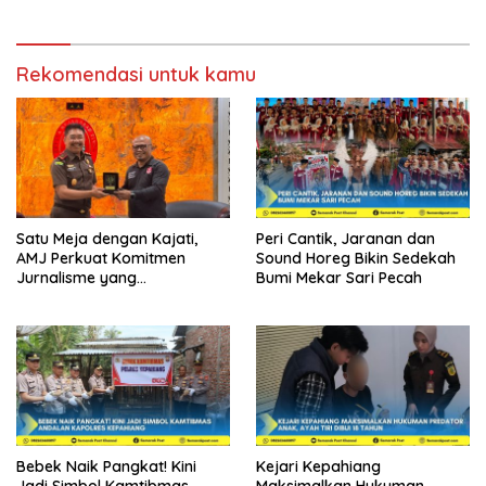
Rekomendasi untuk kamu
Satu Meja dengan Kajati,
Peri Cantik, Jaranan dan
AMJ Perkuat Komitmen
Sound Horeg Bikin Sedekah
Jurnalisme yang
Bumi Mekar Sari Pecah
Berintegritas
Bebek Naik Pangkat! Kini
Kejari Kepahiang
Jadi Simbol Kamtibmas
Maksimalkan Hukuman