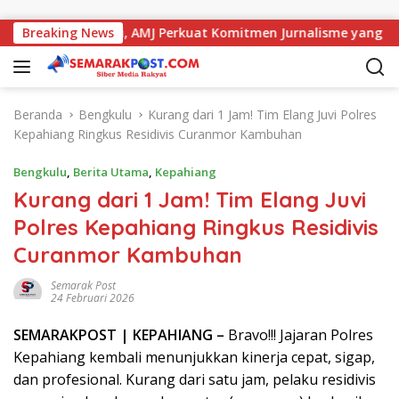
Langsung ke konten
 dengan Kajati, AMJ Perkuat Komitmen Jurnalisme yang Berinte
Breaking News
Beranda
Bengkulu
Kurang dari 1 Jam! Tim Elang Juvi Polres
Kepahiang Ringkus Residivis Curanmor Kambuhan
Bengkulu
,
Berita Utama
,
Kepahiang
Kurang dari 1 Jam! Tim Elang Juvi
Polres Kepahiang Ringkus Residivis
Curanmor Kambuhan
Semarak Post
24 Februari 2026
SEMARAK
POST
| KEPAHIANG –
Bravo!!! Jajaran
Polres
Kepahiang
kembali menunjukkan kinerja cepat, sigap,
dan profesional. Kurang dari satu jam, pelaku residivis