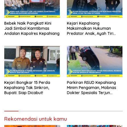
Bebek Naik Pangkat! Kini
Kejari Kepahiang
Jadi Simbol Kamtibmas
Maksimalkan Hukuman
Andalan Kapolres Kepahiang
Predator Anak, Ayah Tiri
Dibui 18 Tahun
Kejari Bongkar 15 Perda
Parkiran RSUD Kepahiang
Kepahiang Tak Sinkron,
Minim Pengaman, Mobnas
Bupati: Siap Dicabut!
Dokter Spesialis Terjun
Bebas
Rekomendasi untuk kamu