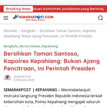
Langsung ke konten
ajati, AMJ Perkuat Komitmen Jurnalisme yang Berintegritas
Breaking News
Beranda
Bengkulu
Bersihkan Taman Santoso, Kapolres
Kepahiang: Bukan Ajang Pencitraan, Ini Perintah Presiden
Bengkulu
,
Berita Utama
,
Kepahiang
Bersihkan Taman Santoso,
Kapolres Kepahiang: Bukan Ajang
Pencitraan, Ini Perintah Presiden
Semarak Post
6 Februari 2026
SEMARAK
POST
| KEPAHIANG –
Menindaklanjuti
instruksi langsung Presiden Republik Indonesia terkait
kebersihan kota,
Polres Kepahiang
mengajak seluruh