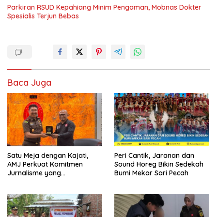
Parkiran RSUD Kepahiang Minim Pengaman, Mobnas Dokter
Spesialis Terjun Bebas
Baca Juga
Satu Meja dengan Kajati,
Peri Cantik, Jaranan dan
AMJ Perkuat Komitmen
Sound Horeg Bikin Sedekah
Jurnalisme yang
Bumi Mekar Sari Pecah
Berintegritas