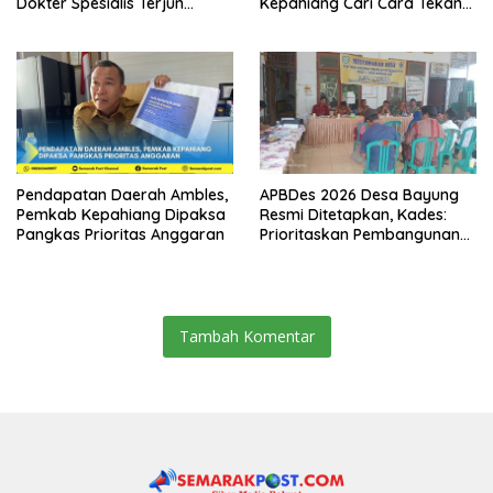
Dokter Spesialis Terjun
Kepahiang Cari Cara Tekan
Bebas
Defisit APBD-P
Pendapatan Daerah Ambles,
APBDes 2026 Desa Bayung
Pemkab Kepahiang Dipaksa
Resmi Ditetapkan, Kades:
Pangkas Prioritas Anggaran
Prioritaskan Pembangunan
dan Kesejahteraan
Masyarakat
Tambah Komentar