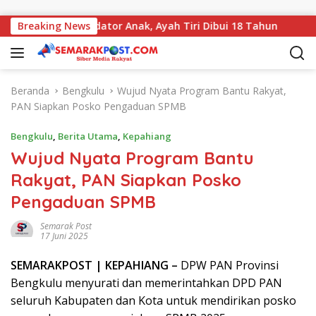
Langsung ke konten
ukuman Predator Anak, Ayah Tiri Dibui 18 Tahun
Breaking News
Keja
Beranda
Bengkulu
Wujud Nyata Program Bantu Rakyat,
PAN Siapkan Posko Pengaduan SPMB
Bengkulu
,
Berita Utama
,
Kepahiang
Wujud Nyata Program Bantu
Rakyat, PAN Siapkan Posko
Pengaduan SPMB
Semarak Post
17 Juni 2025
SEMARAK
POST
| KEPAHIANG –
DPW PAN Provinsi
Bengkulu menyurati dan memerintahkan DPD PAN
seluruh Kabupaten dan Kota untuk mendirikan posko