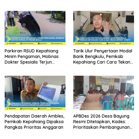
Dibui 18 Tahun
Parkiran RSUD Kepahiang
Tarik Ulur Penyertaan Modal
Minim Pengaman, Mobnas
Bank Bengkulu, Pemkab
Dokter Spesialis Terjun
Kepahiang Cari Cara Tekan
Bebas
Defisit APBD-P
Pendapatan Daerah Ambles,
APBDes 2026 Desa Bayung
Pemkab Kepahiang Dipaksa
Resmi Ditetapkan, Kades:
Pangkas Prioritas Anggaran
Prioritaskan Pembangunan
dan Kesejahteraan
Masyarakat