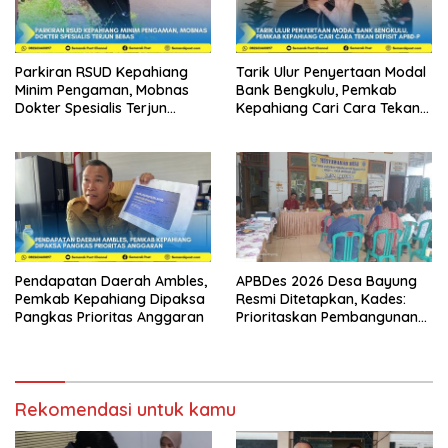
Parkiran RSUD Kepahiang
Tarik Ulur Penyertaan Modal
Minim Pengaman, Mobnas
Bank Bengkulu, Pemkab
Dokter Spesialis Terjun
Kepahiang Cari Cara Tekan
Bebas
Defisit APBD-P
Pendapatan Daerah Ambles,
APBDes 2026 Desa Bayung
Pemkab Kepahiang Dipaksa
Resmi Ditetapkan, Kades:
Pangkas Prioritas Anggaran
Prioritaskan Pembangunan
dan Kesejahteraan
Masyarakat
Rekomendasi untuk kamu