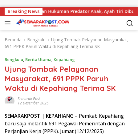
Langsung ke konten
ang Maksimalkan Hukuman Predator Anak, Ayah Tiri Dibui 18 Ta
Breaking News
Beranda
Bengkulu
Ujung Tombak Pelayanan Masyarakat,
691 PPPK Paruh Waktu di Kepahiang Terima SK
Bengkulu
,
Berita Utama
,
Kepahiang
Ujung Tombak Pelayanan
Masyarakat, 691 PPPK Paruh
Waktu di Kepahiang Terima SK
Semarak Post
12 Desember 2025
SEMARAK
POST
| KEPAHIANG –
Pemkab Kepahiang
baru saja melantik 691 Pegawai Pemerintah dengan
Perjanjian Kerja (PPPK). Jumat (12/12/2025)