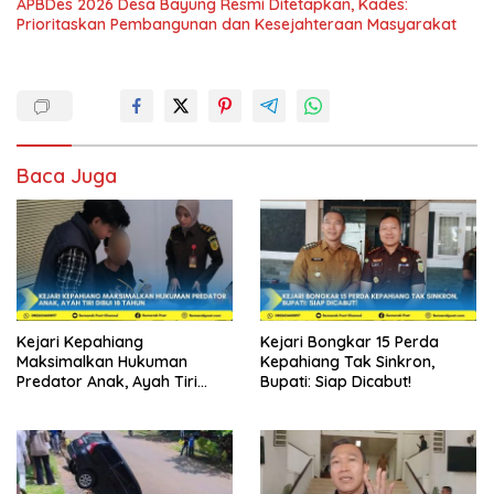
APBDes 2026 Desa Bayung Resmi Ditetapkan, Kades:
Prioritaskan Pembangunan dan Kesejahteraan Masyarakat
Baca Juga
Kejari Kepahiang
Kejari Bongkar 15 Perda
Maksimalkan Hukuman
Kepahiang Tak Sinkron,
Predator Anak, Ayah Tiri
Bupati: Siap Dicabut!
Dibui 18 Tahun