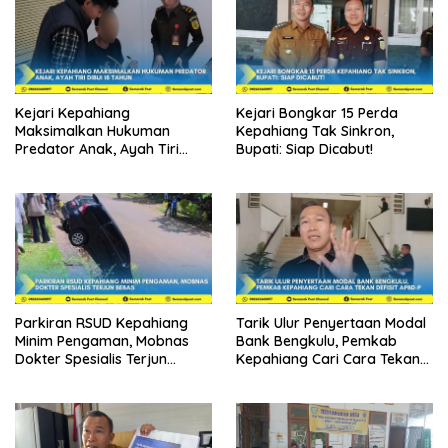
Kejari Kepahiang
Kejari Bongkar 15 Perda
Maksimalkan Hukuman
Kepahiang Tak Sinkron,
Predator Anak, Ayah Tiri
Bupati: Siap Dicabut!
Dibui 18 Tahun
Parkiran RSUD Kepahiang
Tarik Ulur Penyertaan Modal
Minim Pengaman, Mobnas
Bank Bengkulu, Pemkab
Dokter Spesialis Terjun
Kepahiang Cari Cara Tekan
Bebas
Defisit APBD-P