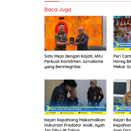
Baca Juga
Satu Meja dengan Kajati, AMJ
Peri Can
Perkuat Komitmen Jurnalisme
Horeg Bi
yang Berintegritas
Mekar Sa
Kejari Kepahiang Maksimalkan
Kejari B
Hukuman Predator Anak, Ayah
Kepahian
Tiri Dibui 18 Tahun
Siap Dica