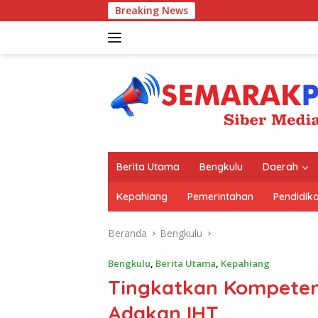
Langsung
Breaking News
Satu Meja 
ke
konten
Berita Utama
Bengkulu
Daerah
Kepahiang
Pemerintahan
Pendidik
Beranda
Bengkulu
Bengkulu
,
Berita Utama
,
Kepahiang
Tingkatkan Kompeten
Adakan IHT