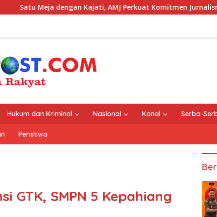
dengan Kajati, AMJ Perkuat Komitmen Jurnalisme yang Berinteg
Hukum dan Kriminal
Nasional
Kanal
Serba-Serb
an
Peristiwa
Ber
si GTK, SMPN 5 Kepahiang