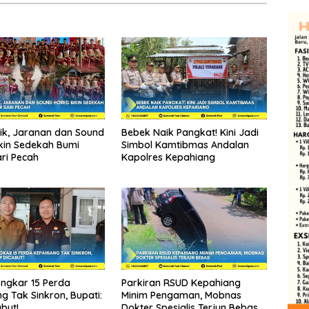
tik, Jaranan dan Sound
Bebek Naik Pangkat! Kini Jadi
kin Sedekah Bumi
Simbol Kamtibmas Andalan
ri Pecah
Kapolres Kepahiang
ongkar 15 Perda
Parkiran RSUD Kepahiang
g Tak Sinkron, Bupati:
Minim Pengaman, Mobnas
but!
Dokter Spesialis Terjun Bebas