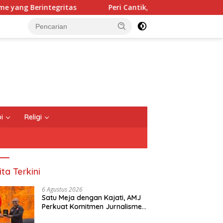
ritas
Peri Cantik, Jaranan dan Sound Horeg Bikin Sede
i
Religi
ita Terkini
6 Agustus 2026
Satu Meja dengan Kajati, AMJ
Perkuat Komitmen Jurnalisme
yang Berintegritas