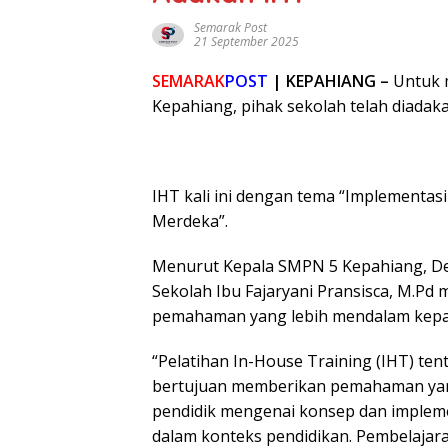
Semarak Post
21 September 2025
SEMARAK
POST
| KEPAHIANG –
Untuk 
Kepahiang, pihak sekolah telah diadaka
IHT kali ini dengan tema “Implementa
Merdeka”.
Menurut Kepala SMPN 5 Kepahiang, Dedi
Sekolah Ibu Fajaryani Pransisca, M.Pd
pemahaman yang lebih mendalam kepa
“Pelatihan In-House Training (IHT) te
bertujuan memberikan pemahaman yan
pendidik mengenai konsep dan impleme
dalam konteks pendidikan. Pembelaja