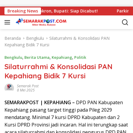
Langsung ke konten
iang Tak Sinkron, Bupati: Siap Dicabut!
Breaking News
Parkiran RSUD
Beranda
Bengkulu
Silaturrahmi & Konsolidasi PAN
Kepahiang Bidik 7 Kursi
Bengkulu
,
Berita Utama
,
Kepahiang
,
Politik
Silaturrahmi & Konsolidasi PAN
Kepahiang Bidik 7 Kursi
Semarak Post
8 Mei 2025
SEMARAK
POST
| KEPAHIANG –
DPD PAN Kabupaten
Kepahiang pasang target tinggi pada Pileg 2029
mendatang. Minimal 7 kursi DPRD Kabupaten dan 2
Kursi DPRD Provinsi jadi incaran. Hal ini terungkap saat
acara silaturrahmi dan konsolidasi pengurus DPD PAN