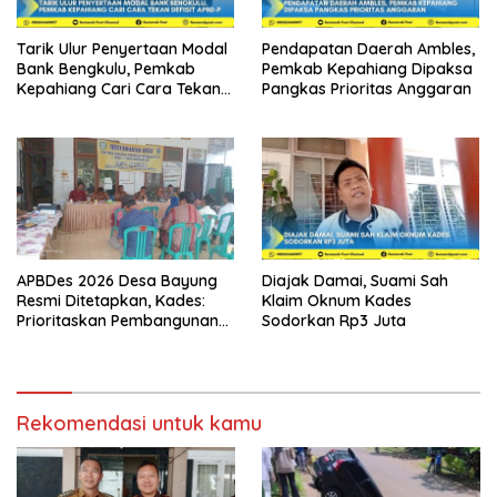
Tarik Ulur Penyertaan Modal
Pendapatan Daerah Ambles,
Bank Bengkulu, Pemkab
Pemkab Kepahiang Dipaksa
Kepahiang Cari Cara Tekan
Pangkas Prioritas Anggaran
Defisit APBD-P
APBDes 2026 Desa Bayung
Diajak Damai, Suami Sah
Resmi Ditetapkan, Kades:
Klaim Oknum Kades
Prioritaskan Pembangunan
Sodorkan Rp3 Juta
dan Kesejahteraan
Masyarakat
Rekomendasi untuk kamu