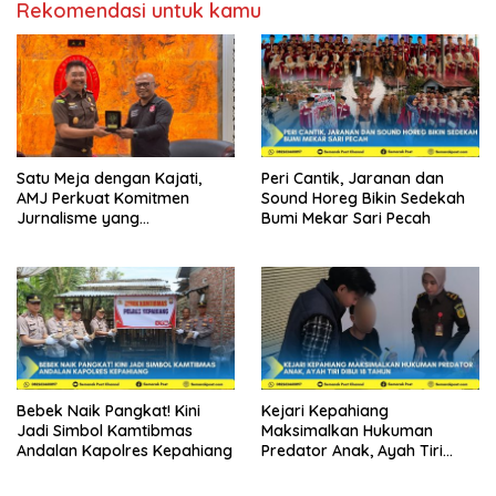
Rekomendasi untuk kamu
Satu Meja dengan Kajati,
Peri Cantik, Jaranan dan
AMJ Perkuat Komitmen
Sound Horeg Bikin Sedekah
Jurnalisme yang
Bumi Mekar Sari Pecah
Berintegritas
Bebek Naik Pangkat! Kini
Kejari Kepahiang
Jadi Simbol Kamtibmas
Maksimalkan Hukuman
Andalan Kapolres Kepahiang
Predator Anak, Ayah Tiri
Dibui 18 Tahun