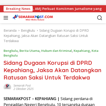
Langsung ke konten
a dengan Kajati, AMJ Perkuat Komitmen Jurnalisme yang Berint
Breaking News
Beranda
Bengkulu
Sidang Dugaan Korupsi di DPRD
Kepahiang, Jaksa Akan Datangkan Ratusan Saksi Untuk
Terdakwa
Bengkulu
,
Berita Utama
,
Hukum dan Kriminal
,
Kepahiang
,
Kota
Bengkulu
Sidang Dugaan Korupsi di DPRD
Kepahiang, Jaksa Akan Datangkan
Ratusan Saksi Untuk Terdakwa
Semarak Post
2 Oktober 2025
SEMARAK
POST
– KEPAHIANG |
Sidang perdana di
Pengadilan Negeri Bengkulu, 10 tersangka dugaan