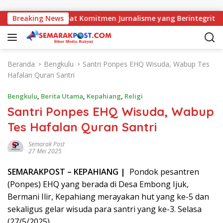
Langsung ke konten
AMJ Perkuat Komitmen Jurnalisme yang Berintegritas
Breaking News
P
Beranda
Bengkulu
Santri Ponpes EHQ Wisuda, Wabup Tes
Hafalan Quran Santri
Bengkulu
,
Berita Utama
,
Kepahiang
,
Religi
Santri Ponpes EHQ Wisuda, Wabup
Tes Hafalan Quran Santri
Semarak Post
27 Mei 2025
SEMARAK
POST
– KEPAHIANG |
Pondok pesantren
(Ponpes) EHQ yang berada di Desa Embong Ijuk,
Bermani Ilir, Kepahiang merayakan hut yang ke-5 dan
sekaligus gelar wisuda para santri yang ke-3. Selasa
(27/5/2025)