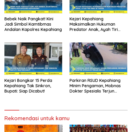
Bebek Naik Pangkat! Kini
Kejari Kepahiang
Jadi Simbol Kamtibmas
Maksimalkan Hukuman
Andalan Kapolres Kepahiang
Predator Anak, Ayah Tiri
Dibui 18 Tahun
Kejari Bongkar 15 Perda
Parkiran RSUD Kepahiang
Kepahiang Tak Sinkron,
Minim Pengaman, Mobnas
Bupati: Siap Dicabut!
Dokter Spesialis Terjun
Bebas
Rekomendasi untuk kamu