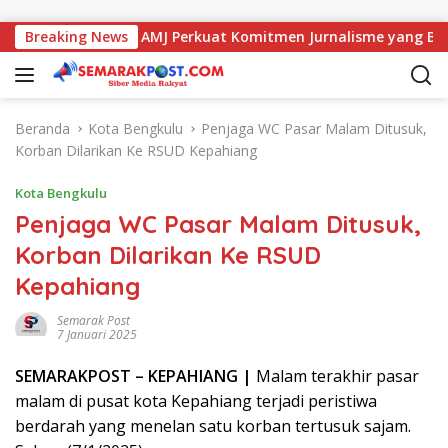
Langsung ke konten
a dengan Kajati, AMJ Perkuat Komitmen Jurnalisme yang Berint
Breaking News
Beranda
Kota Bengkulu
Penjaga WC Pasar Malam Ditusuk,
Korban Dilarikan Ke RSUD Kepahiang
Kota Bengkulu
Penjaga WC Pasar Malam Ditusuk,
Korban Dilarikan Ke RSUD
Kepahiang
Semarak Post
7 Januari 2025
SEMARAK
POST
– KEPAHIANG |
Malam terakhir pasar
malam di pusat kota Kepahiang terjadi peristiwa
berdarah yang menelan satu korban tertusuk sajam.