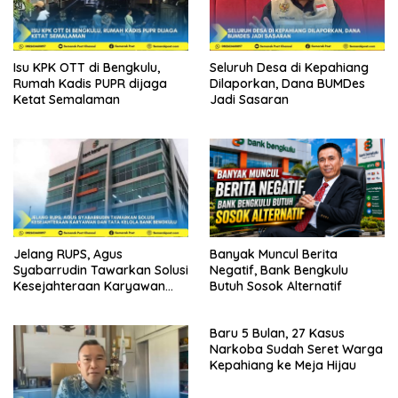
Isu KPK OTT di Bengkulu,
Seluruh Desa di Kepahiang
Rumah Kadis PUPR dijaga
Dilaporkan, Dana BUMDes
Ketat Semalaman
Jadi Sasaran
Jelang RUPS, Agus
Banyak Muncul Berita
Syabarrudin Tawarkan Solusi
Negatif, Bank Bengkulu
Kesejahteraan Karyawan
Butuh Sosok Alternatif
dan Tata Kelola Bank
Bengkulu
Baru 5 Bulan, 27 Kasus
Narkoba Sudah Seret Warga
Kepahiang ke Meja Hijau