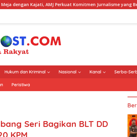
ati, AMJ Perkuat Komitmen Jurnalisme yang Berintegritas
Hukum dan Kriminal
Nasional
Kanal
Serba-Serb
an
Peristiwa
Ber
bang Seri Bagikan BLT DD
20 KPM