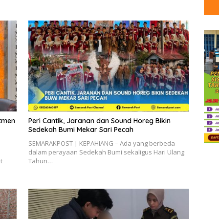
itmen
Peri Cantik, Jaranan dan Sound Horeg Bikin
Sedekah Bumi Mekar Sari Pecah
SEMARAKPOST | KEPAHIANG – Ada yang berbeda
dalam perayaan Sedekah Bumi sekaligus Hari Ulang
t
Tahun…