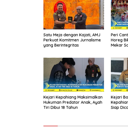
Satu Meja dengan Kajati, AMJ
Peri Can
Perkuat Komitmen Jurnalisme
Horeg Bi
yang Berintegritas
Mekar Sa
Kejari Kepahiang Maksimalkan
Kejari B
Hukuman Predator Anak, Ayah
Kepahian
Tiri Dibui 18 Tahun
Siap Dica