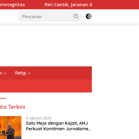
Peri Cantik, Jaranan dan Sound Horeg Bikin Sedekah Bumi M
i
Religi
ita Terkini
6 Agustus 2026
Satu Meja dengan Kajati, AMJ
Perkuat Komitmen Jurnalisme
yang Berintegritas