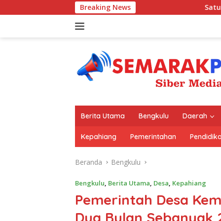
Langsung
Breaking News
Satu Meja dengan Kaj
ke
konten
Berita Utama
Bengkulu
Daerah
Kepahiang
Pemerintahan
Pendidik
Beranda
Bengkulu
Bengkulu
,
Berita Utama
,
Desa
,
Kepahiang
Pemerintah Desa Kem
Dua Bulan Sebanyak 