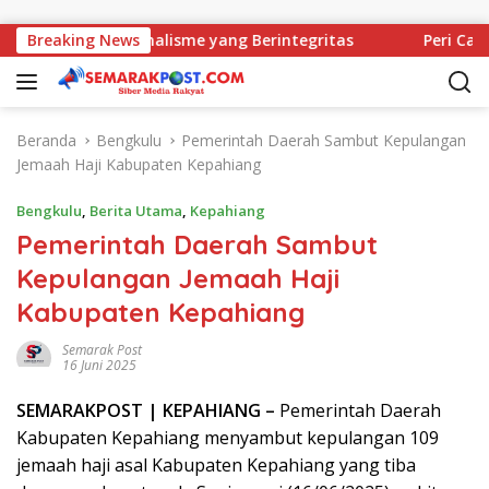
Langsung ke konten
Komitmen Jurnalisme yang Berintegritas
Breaking News
Peri Cantik, J
Beranda
Bengkulu
Pemerintah Daerah Sambut Kepulangan
Jemaah Haji Kabupaten Kepahiang
Bengkulu
,
Berita Utama
,
Kepahiang
Pemerintah Daerah Sambut
Kepulangan Jemaah Haji
Kabupaten Kepahiang
Semarak Post
16 Juni 2025
SEMARAK
POST
| KEPAHIANG –
Pemerintah Daerah
Kabupaten Kepahiang menyambut kepulangan 109
jemaah haji asal Kabupaten Kepahiang yang tiba