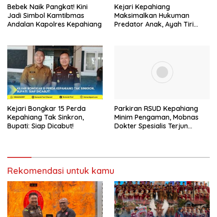
Bebek Naik Pangkat! Kini
Kejari Kepahiang
Jadi Simbol Kamtibmas
Maksimalkan Hukuman
Andalan Kapolres Kepahiang
Predator Anak, Ayah Tiri
Dibui 18 Tahun
Kejari Bongkar 15 Perda
Parkiran RSUD Kepahiang
Kepahiang Tak Sinkron,
Minim Pengaman, Mobnas
Bupati: Siap Dicabut!
Dokter Spesialis Terjun
Bebas
Rekomendasi untuk kamu