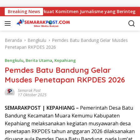
Langsung ke konten
ajati, AMJ Perkuat Komitmen Jurnalisme yang Berintegritas
Breaking News
Beranda
Bengkulu
Pemdes Batu Bandung Gelar Musdes
Penetapan RKPDES 2026
Bengkulu
,
Berita Utama
,
Kepahiang
Pemdes Batu Bandung Gelar
Musdes Penetapan RKPDES 2026
Semarak Post
17 Oktober 2025
SEMARAK
POST
| KEPAHIANG –
Pemerintah Desa Batu
Bandung Kecamatan Muara Kemumu Kabupaten
Kepahiang melaksanakan kegiatan musyawarah desa
penetapan RKPDES tahun anggaran 2026 dilaksanakan
diruang aula Pemdes Desa Batu Bandung, pada Jum’at