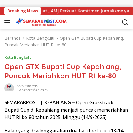
Langsung ke konten
Meja dengan Kajati, AMJ Perkuat Komitmen Jurnalisme yang Ber
Breaking News
Beranda
Kota Bengkulu
Open GTX Bupati Cup Kepahiang,
Puncak Meriahkan HUT RI ke-80
Kota Bengkulu
Open GTX Bupati Cup Kepahiang,
Puncak Meriahkan HUT RI ke-80
Semarak Post
14 September 2025
SEMARAK
POST
| KEPAHIANG –
Open Grasstrack
Bupati Cup di Kepahiang menjadi puncak memeriahkan
HUT RI ke-80 tahun 2025. Minggu (14/9/2025)
Balap yang diselenggarakan dua hari berturut (13-14