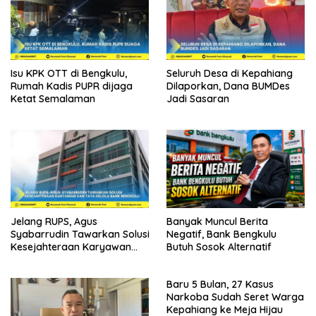
Isu KPK OTT di Bengkulu,
Seluruh Desa di Kepahiang
Rumah Kadis PUPR dijaga
Dilaporkan, Dana BUMDes
Ketat Semalaman
Jadi Sasaran
Jelang RUPS, Agus
Banyak Muncul Berita
Syabarrudin Tawarkan Solusi
Negatif, Bank Bengkulu
Kesejahteraan Karyawan
Butuh Sosok Alternatif
dan Tata Kelola Bank
Bengkulu
Baru 5 Bulan, 27 Kasus
Narkoba Sudah Seret Warga
Kepahiang ke Meja Hijau