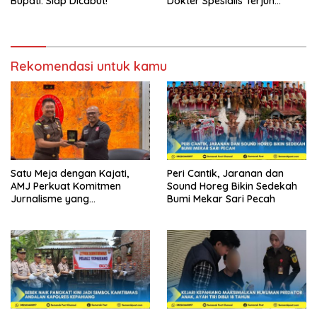
Bupati: Siap Dicabut!
Dokter Spesialis Terjun
Bebas
Rekomendasi untuk kamu
Satu Meja dengan Kajati,
Peri Cantik, Jaranan dan
AMJ Perkuat Komitmen
Sound Horeg Bikin Sedekah
Jurnalisme yang
Bumi Mekar Sari Pecah
Berintegritas