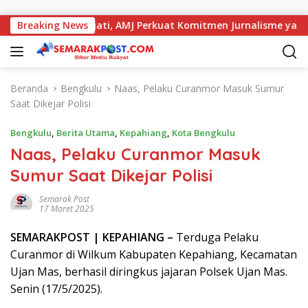
Langsung ke konten
eja dengan Kajati, AMJ Perkuat Komitmen Jurnalisme yang Beri
Breaking News
Beranda
Bengkulu
Naas, Pelaku Curanmor Masuk Sumur
Saat Dikejar Polisi
Bengkulu
,
Berita Utama
,
Kepahiang
,
Kota Bengkulu
Naas, Pelaku Curanmor Masuk
Sumur Saat Dikejar Polisi
Semarak Post
17 Maret 2025
SEMARAK
POST
| KEPAHIANG –
Terduga Pelaku
Curanmor di Wilkum Kabupaten Kepahiang, Kecamatan
Ujan Mas, berhasil diringkus jajaran Polsek Ujan Mas.
Senin (17/5/2025).