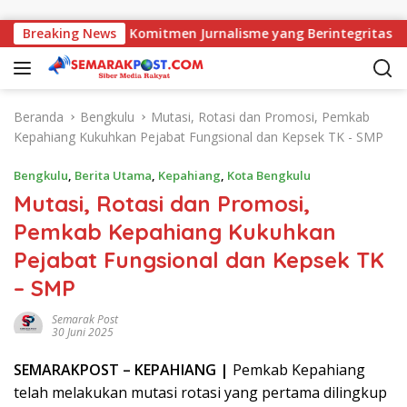
Langsung ke konten
MJ Perkuat Komitmen Jurnalisme yang Berintegritas
Breaking News
Pe
Beranda
Bengkulu
Mutasi, Rotasi dan Promosi, Pemkab
Kepahiang Kukuhkan Pejabat Fungsional dan Kepsek TK - SMP
Bengkulu
,
Berita Utama
,
Kepahiang
,
Kota Bengkulu
Mutasi, Rotasi dan Promosi,
Pemkab Kepahiang Kukuhkan
Pejabat Fungsional dan Kepsek TK
– SMP
Semarak Post
30 Juni 2025
SEMARAK
POST
– KEPAHIANG |
Pemkab Kepahiang
telah melakukan mutasi rotasi yang pertama dilingkup