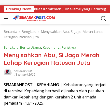
Langsung ke konten
ajati, AMJ Perkuat Komitmen Jurnalisme yang Berintegritas
Breaking News
Beranda
Bengkulu
Menyisahkan Abu, Si Jago Merah Lahap
Kerugian Ratusan Juta
Bengkulu
,
Berita Utama
,
Kepahiang
,
Peristiwa
Menyisahkan Abu, Si Jago Merah
Lahap Kerugian Ratusan Juta
Semarak Post
13 Januari 2025
SEMARAN
POST
– KEPAHIANG |
Kebakaran yang terjadi
di terminal Kepahiang berhasil dijinakan oleh pasukan
damkar Kepahiang dengan kerakan 2 unit armada
pemadam. (13/1/2025)