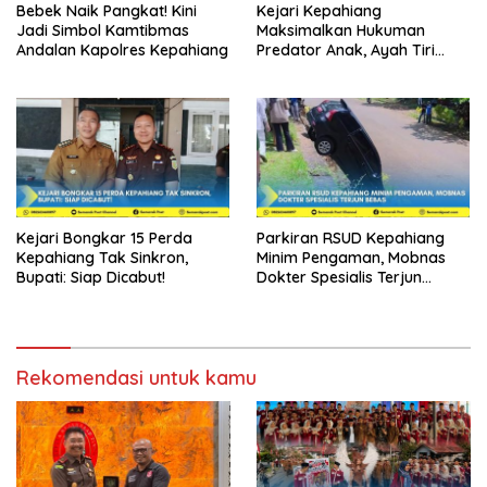
Bebek Naik Pangkat! Kini
Kejari Kepahiang
Jadi Simbol Kamtibmas
Maksimalkan Hukuman
Andalan Kapolres Kepahiang
Predator Anak, Ayah Tiri
Dibui 18 Tahun
Kejari Bongkar 15 Perda
Parkiran RSUD Kepahiang
Kepahiang Tak Sinkron,
Minim Pengaman, Mobnas
Bupati: Siap Dicabut!
Dokter Spesialis Terjun
Bebas
Rekomendasi untuk kamu