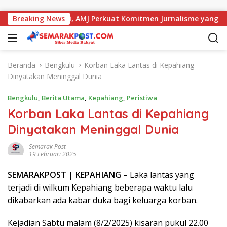
Langsung ke konten
 dengan Kajati, AMJ Perkuat Komitmen Jurnalisme yang Berinte
Breaking News
Beranda
Bengkulu
Korban Laka Lantas di Kepahiang
Dinyatakan Meninggal Dunia
Bengkulu
,
Berita Utama
,
Kepahiang
,
Peristiwa
Korban Laka Lantas di Kepahiang
Dinyatakan Meninggal Dunia
Semarak Post
19 Februari 2025
SEMARAK
POST
| KEPAHIANG –
Laka lantas yang
terjadi di wilkum Kepahiang beberapa waktu lalu
dikabarkan ada kabar duka bagi keluarga korban.
Kejadian Sabtu malam (8/2/2025) kisaran pukul 22.00