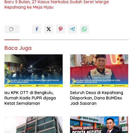
Baru 5 Bulan, 27 Kasus Narkoba Sudah Seret Warga
Kepahiang ke Meja Hijau
Baca Juga
Isu KPK OTT di Bengkulu,
Seluruh Desa di Kepahiang
Rumah Kadis PUPR dijaga
Dilaporkan, Dana BUMDes
Ketat Semalaman
Jadi Sasaran