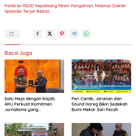
Parkiran RSUD Kepahiang Minim Pengaman, Mobnas Dokter
Spesialis Terjun Bebas
Baca Juga
Satu Meja dengan Kajati,
Peri Cantik, Jaranan dan
AMJ Perkuat Komitmen
Sound Horeg Bikin Sedekah
Jurnalisme yang
Bumi Mekar Sari Pecah
Berintegritas