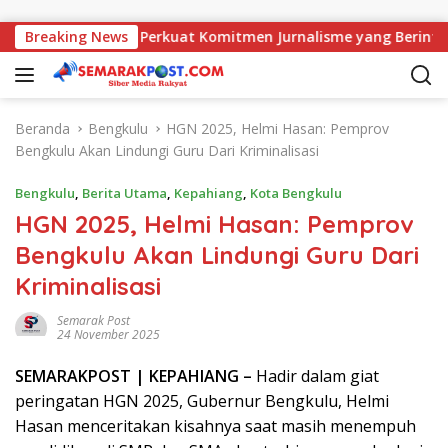
Langsung ke konten
an Kajati, AMJ Perkuat Komitmen Jurnalisme yang Berintegrita
Breaking News
Beranda
Bengkulu
HGN 2025, Helmi Hasan: Pemprov
Bengkulu Akan Lindungi Guru Dari Kriminalisasi
Bengkulu
,
Berita Utama
,
Kepahiang
,
Kota Bengkulu
HGN 2025, Helmi Hasan: Pemprov
Bengkulu Akan Lindungi Guru Dari
Kriminalisasi
Semarak Post
24 November 2025
SEMARAK
POST
| KEPAHIANG –
Hadir dalam giat
peringatan HGN 2025, Gubernur Bengkulu, Helmi
Hasan menceritakan kisahnya saat masih menempuh