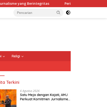
tegritas
Peri Cantik, Jaranan dan Sound Horeg Bikin S
i
Religi
ita Terkini
6 Agustus 2026
Satu Meja dengan Kajati, AMJ
Perkuat Komitmen Jurnalisme
yang Berintegritas