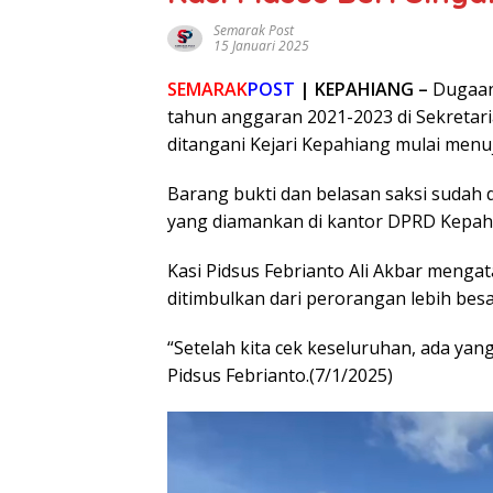
Semarak Post
15 Januari 2025
SEMARAK
POST
| KEPAHIANG –
Dugaan
tahun anggaran 2021-2023 di Sekreta
ditangani Kejari Kepahiang mulai menuju 
Barang bukti dan belasan saksi sudah di
yang diamankan di kantor DPRD Kepah
Kasi Pidsus Febrianto Ali Akbar meng
ditimbulkan dari perorangan lebih besa
“Setelah kita cek keseluruhan, ada yang
Pidsus Febrianto.(7/1/2025)