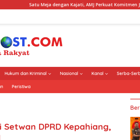
ja dengan Kajati, AMJ Perkuat Komitmen Jurnalisme yang Berin
Hukum dan Kriminal
Nasional
Kanal
Serba-Serb
an
Peristiwa
Ber
i Setwan DPRD Kepahiang,
l