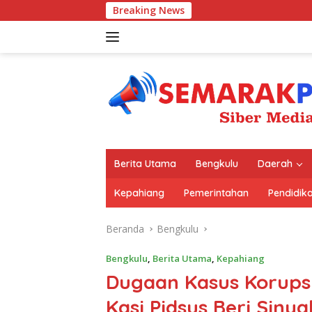
Langsung
Breaking News
Satu Me
ke
konten
Berita Utama
Bengkulu
Daerah
Kepahiang
Pemerintahan
Pendidik
Beranda
Bengkulu
Bengkulu
,
Berita Utama
,
Kepahiang
Dugaan Kasus Korups
Kasi Pidsus Beri Sinya