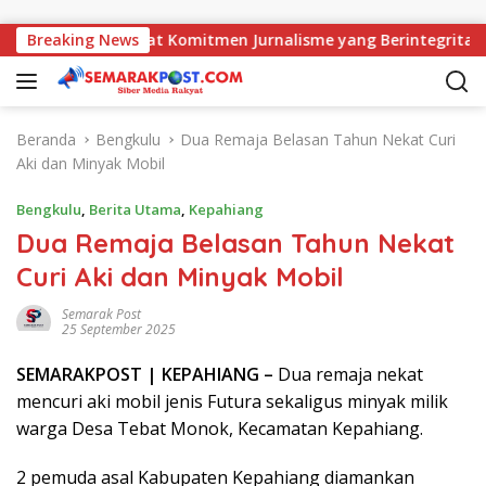
Langsung ke konten
ati, AMJ Perkuat Komitmen Jurnalisme yang Berintegritas
Breaking News
Beranda
Bengkulu
Dua Remaja Belasan Tahun Nekat Curi
Aki dan Minyak Mobil
Bengkulu
,
Berita Utama
,
Kepahiang
Dua Remaja Belasan Tahun Nekat
Curi Aki dan Minyak Mobil
Semarak Post
25 September 2025
SEMARAK
POST
| KEPAHIANG –
Dua remaja nekat
mencuri aki mobil jenis Futura sekaligus minyak milik
warga Desa Tebat Monok, Kecamatan Kepahiang.
2 pemuda asal Kabupaten Kepahiang diamankan