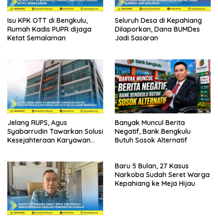
Isu KPK OTT di Bengkulu,
Seluruh Desa di Kepahiang
Rumah Kadis PUPR dijaga
Dilaporkan, Dana BUMDes
Ketat Semalaman
Jadi Sasaran
Jelang RUPS, Agus
Banyak Muncul Berita
Syabarrudin Tawarkan Solusi
Negatif, Bank Bengkulu
Kesejahteraan Karyawan
Butuh Sosok Alternatif
dan Tata Kelola Bank
Bengkulu
Baru 5 Bulan, 27 Kasus
Narkoba Sudah Seret Warga
Kepahiang ke Meja Hijau