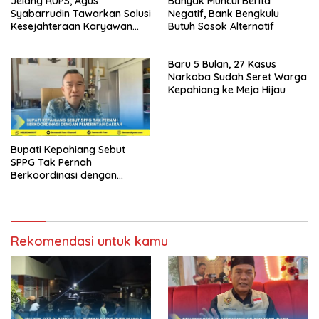
Jelang RUPS, Agus
Banyak Muncul Berita
Syabarrudin Tawarkan Solusi
Negatif, Bank Bengkulu
Kesejahteraan Karyawan
Butuh Sosok Alternatif
dan Tata Kelola Bank
Bengkulu
Baru 5 Bulan, 27 Kasus
Narkoba Sudah Seret Warga
Kepahiang ke Meja Hijau
Bupati Kepahiang Sebut
SPPG Tak Pernah
Berkoordinasi dengan
Pemerintah Daerah
Rekomendasi untuk kamu