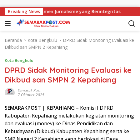
Langsung ke konten
J Perkuat Komitmen Jurnalisme yang Berintegritas
Breaking News
Peri
Beranda
Kota Bengkulu
DPRD Sidak Monitoring Evaluasi ke
Dikbud san SMPN 2 Kepahiang
Kota Bengkulu
DPRD Sidak Monitoring Evaluasi ke
Dikbud san SMPN 2 Kepahiang
Semarak Post
7 Oktober 2025
SEMARAK
POST
| KEPAHIANG –
Komisi I DPRD
Kabupaten Kepahiang melakukan kegiatan monitoring
dan evaluasi (monev) ke Dinas Pendidikan dan
Kebudayaan (Dikbud) Kabupaten Kepahiang serta ke
SMP Negeri 2 Kepahiang yang berlokasi di Desa