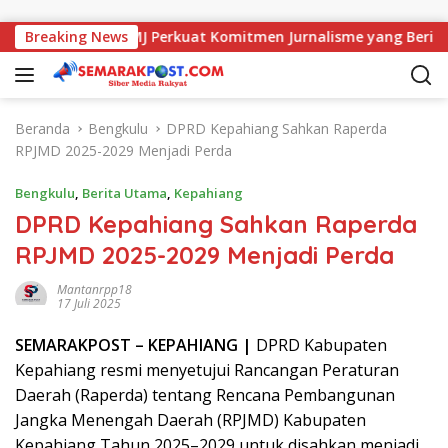
Langsung ke konten
an Kajati, AMJ Perkuat Komitmen Jurnalisme yang Berintegrita
Breaking News
Beranda
Bengkulu
DPRD Kepahiang Sahkan Raperda
RPJMD 2025-2029 Menjadi Perda
Bengkulu
,
Berita Utama
,
Kepahiang
DPRD Kepahiang Sahkan Raperda
RPJMD 2025-2029 Menjadi Perda
Mantanrpp18
17 Juli 2025
SEMARAK
POST
– KEPAHIANG |
DPRD Kabupaten
Kepahiang resmi menyetujui Rancangan Peraturan
Daerah (Raperda) tentang Rencana Pembangunan
Jangka Menengah Daerah (RPJMD) Kabupaten
Kepahiang Tahun 2025–2029 untuk disahkan menjadi