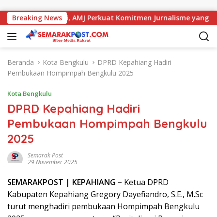
Langsung ke konten
 dengan Kajati, AMJ Perkuat Komitmen Jurnalisme yang Berinte
Breaking News
Beranda
Kota Bengkulu
DPRD Kepahiang Hadiri
Pembukaan Hompimpah Bengkulu 2025
Kota Bengkulu
DPRD Kepahiang Hadiri
Pembukaan Hompimpah Bengkulu
2025
Semarak Post
29 November 2025
SEMARAK
POST
| KEPAHIANG –
Ketua DPRD
Kabupaten Kepahiang Gregory Dayefiandro, S.E., M.Sc
turut menghadiri pembukaan Hompimpah Bengkulu