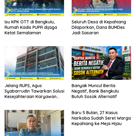
Isu KPK OTT di Bengkulu,
Seluruh Desa di Kepahiang
Rumah Kadis PUPR dijaga
Dilaporkan, Dana BUMDes
Ketat Semalaman
Jadi Sasaran
Jelang RUPS, Agus
Banyak Muncul Berita
Syabarrudin Tawarkan Solusi
Negatif, Bank Bengkulu
Kesejahteraan Karyawan
Butuh Sosok Alternatif
dan Tata Kelola Bank
Bengkulu
Baru 5 Bulan, 27 Kasus
Narkoba Sudah Seret Warga
Kepahiang ke Meja Hijau