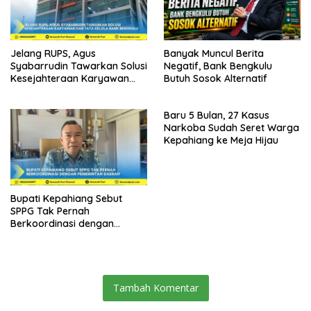
Jelang RUPS, Agus
Banyak Muncul Berita
Syabarrudin Tawarkan Solusi
Negatif, Bank Bengkulu
Kesejahteraan Karyawan
Butuh Sosok Alternatif
dan Tata Kelola Bank
Bengkulu
Baru 5 Bulan, 27 Kasus
Narkoba Sudah Seret Warga
Kepahiang ke Meja Hijau
Bupati Kepahiang Sebut
SPPG Tak Pernah
Berkoordinasi dengan
Pemerintah Daerah
Tambah Komentar