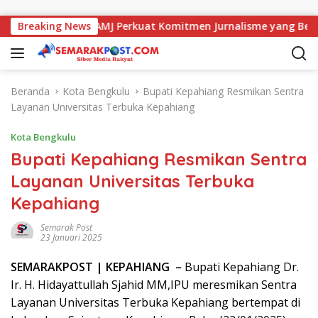
Langsung ke konten
engan Kajati, AMJ Perkuat Komitmen Jurnalisme yang Berintegr
Breaking News
Beranda
Kota Bengkulu
Bupati Kepahiang Resmikan Sentra
Layanan Universitas Terbuka Kepahiang
Kota Bengkulu
Bupati Kepahiang Resmikan Sentra
Layanan Universitas Terbuka
Kepahiang
Semarak Post
23 Januari 2025
SEMARAK
POST
| KEPAHIANG –
Bupati Kepahiang Dr.
Ir. H. Hidayattullah Sjahid MM,IPU meresmikan Sentra
Layanan Universitas Terbuka Kepahiang bertempat di