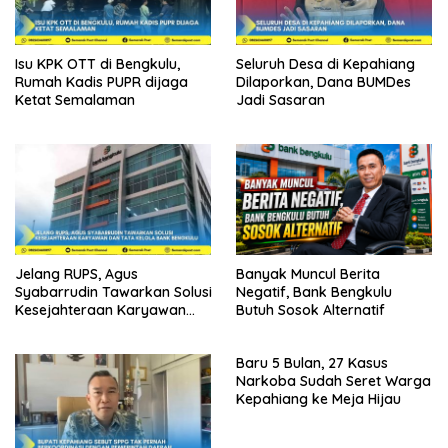
Isu KPK OTT di Bengkulu,
Seluruh Desa di Kepahiang
Rumah Kadis PUPR dijaga
Dilaporkan, Dana BUMDes
Ketat Semalaman
Jadi Sasaran
Jelang RUPS, Agus
Banyak Muncul Berita
Syabarrudin Tawarkan Solusi
Negatif, Bank Bengkulu
Kesejahteraan Karyawan
Butuh Sosok Alternatif
dan Tata Kelola Bank
Bengkulu
Baru 5 Bulan, 27 Kasus
Narkoba Sudah Seret Warga
Kepahiang ke Meja Hijau