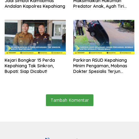
Jadi Simbol Kamtibmas
Maksimalkan Hukuman
Andalan Kapolres Kepahiang
Predator Anak, Ayah Tiri
Dibui 18 Tahun
Kejari Bongkar 15 Perda
Parkiran RSUD Kepahiang
Kepahiang Tak Sinkron,
Minim Pengaman, Mobnas
Bupati: Siap Dicabut!
Dokter Spesialis Terjun
Bebas
Tambah Komentar