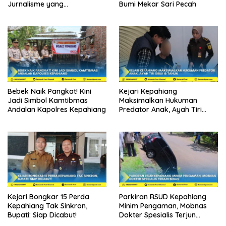
Jurnalisme yang
Bumi Mekar Sari Pecah
Berintegritas
Bebek Naik Pangkat! Kini
Kejari Kepahiang
Jadi Simbol Kamtibmas
Maksimalkan Hukuman
Andalan Kapolres Kepahiang
Predator Anak, Ayah Tiri
Dibui 18 Tahun
Kejari Bongkar 15 Perda
Parkiran RSUD Kepahiang
Kepahiang Tak Sinkron,
Minim Pengaman, Mobnas
Bupati: Siap Dicabut!
Dokter Spesialis Terjun
Bebas