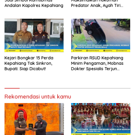
Jadi Simbol Kamtibmas
Maksimalkan Hukuman
Andalan Kapolres Kepahiang
Predator Anak, Ayah Tiri
Dibui 18 Tahun
Kejari Bongkar 15 Perda
Parkiran RSUD Kepahiang
Kepahiang Tak Sinkron,
Minim Pengaman, Mobnas
Bupati: Siap Dicabut!
Dokter Spesialis Terjun
Bebas
Rekomendasi untuk kamu