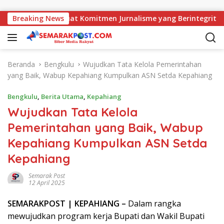
Langsung ke konten
i, AMJ Perkuat Komitmen Jurnalisme yang Berintegritas
Breaking News
Beranda
Bengkulu
Wujudkan Tata Kelola Pemerintahan
yang Baik, Wabup Kepahiang Kumpulkan ASN Setda Kepahiang
Bengkulu
,
Berita Utama
,
Kepahiang
Wujudkan Tata Kelola
Pemerintahan yang Baik, Wabup
Kepahiang Kumpulkan ASN Setda
Kepahiang
Semarak Post
12 April 2025
SEMARAK
POST
| KEPAHIANG –
Dalam rangka
mewujudkan program kerja Bupati dan Wakil Bupati