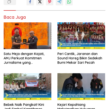
Baca Juga
Satu Meja dengan Kajati,
Peri Cantik, Jaranan dan
AMJ Perkuat Komitmen
Sound Horeg Bikin Sedekah
Jurnalisme yang
Bumi Mekar Sari Pecah
Berintegritas
Bebek Naik Pangkat! Kini
Kejari Kepahiang