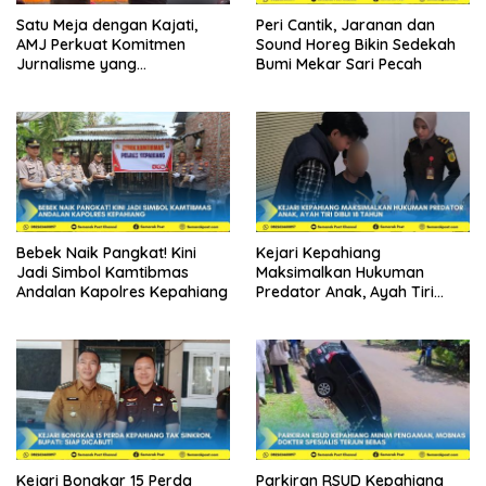
Satu Meja dengan Kajati,
Peri Cantik, Jaranan dan
AMJ Perkuat Komitmen
Sound Horeg Bikin Sedekah
Jurnalisme yang
Bumi Mekar Sari Pecah
Berintegritas
Bebek Naik Pangkat! Kini
Kejari Kepahiang
Jadi Simbol Kamtibmas
Maksimalkan Hukuman
Andalan Kapolres Kepahiang
Predator Anak, Ayah Tiri
Dibui 18 Tahun
Kejari Bongkar 15 Perda
Parkiran RSUD Kepahiang