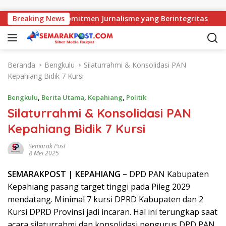
Langsung ke konten
AMJ Perkuat Komitmen Jurnalisme yang Berintegritas
Breaking News
Pe
Beranda
Bengkulu
Silaturrahmi & Konsolidasi PAN
Kepahiang Bidik 7 Kursi
Bengkulu
,
Berita Utama
,
Kepahiang
,
Politik
Silaturrahmi & Konsolidasi PAN
Kepahiang Bidik 7 Kursi
Semarak Post
8 Mei 2025
SEMARAK
POST
| KEPAHIANG –
DPD PAN Kabupaten
Kepahiang pasang target tinggi pada Pileg 2029
mendatang. Minimal 7 kursi DPRD Kabupaten dan 2
Kursi DPRD Provinsi jadi incaran. Hal ini terungkap saat
acara silaturrahmi dan konsolidasi pengurus DPD PAN