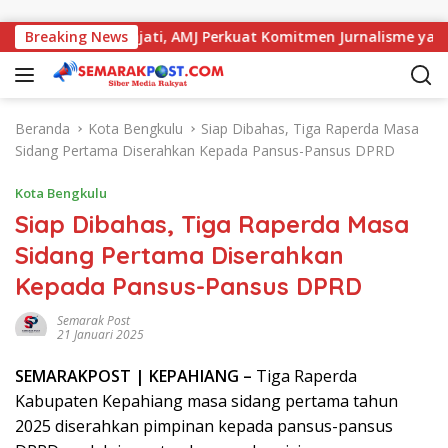
Langsung ke konten
eja dengan Kajati, AMJ Perkuat Komitmen Jurnalisme yang Beri
Breaking News
Beranda
Kota Bengkulu
Siap Dibahas, Tiga Raperda Masa
Sidang Pertama Diserahkan Kepada Pansus-Pansus DPRD
Kota Bengkulu
Siap Dibahas, Tiga Raperda Masa
Sidang Pertama Diserahkan
Kepada Pansus-Pansus DPRD
Semarak Post
21 Januari 2025
SEMARAK
POST
| KEPAHIANG –
Tiga Raperda
Kabupaten Kepahiang masa sidang pertama tahun
2025 diserahkan pimpinan kepada pansus-pansus