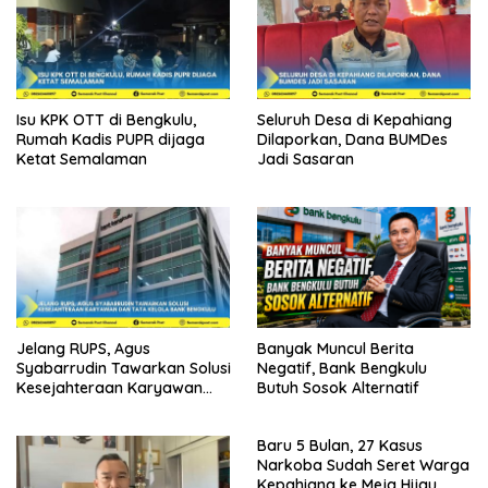
Isu KPK OTT di Bengkulu,
Seluruh Desa di Kepahiang
Rumah Kadis PUPR dijaga
Dilaporkan, Dana BUMDes
Ketat Semalaman
Jadi Sasaran
Jelang RUPS, Agus
Banyak Muncul Berita
Syabarrudin Tawarkan Solusi
Negatif, Bank Bengkulu
Kesejahteraan Karyawan
Butuh Sosok Alternatif
dan Tata Kelola Bank
Bengkulu
Baru 5 Bulan, 27 Kasus
Narkoba Sudah Seret Warga
Kepahiang ke Meja Hijau