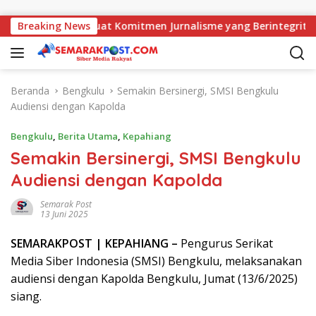
Langsung ke konten
jati, AMJ Perkuat Komitmen Jurnalisme yang Berintegritas
Breaking News
Beranda
Bengkulu
Semakin Bersinergi, SMSI Bengkulu
Audiensi dengan Kapolda
Bengkulu
,
Berita Utama
,
Kepahiang
Semakin Bersinergi, SMSI Bengkulu
Audiensi dengan Kapolda
Semarak Post
13 Juni 2025
SEMARAK
POST
| KEPAHIANG –
Pengurus Serikat
Media Siber Indonesia (SMSI) Bengkulu, melaksanakan
audiensi dengan Kapolda Bengkulu, Jumat (13/6/2025)
siang.