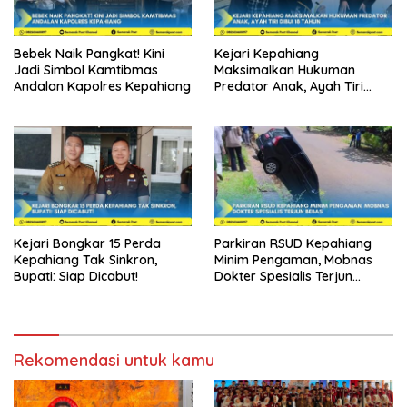
Bebek Naik Pangkat! Kini
Kejari Kepahiang
Jadi Simbol Kamtibmas
Maksimalkan Hukuman
Andalan Kapolres Kepahiang
Predator Anak, Ayah Tiri
Dibui 18 Tahun
Kejari Bongkar 15 Perda
Parkiran RSUD Kepahiang
Kepahiang Tak Sinkron,
Minim Pengaman, Mobnas
Bupati: Siap Dicabut!
Dokter Spesialis Terjun
Bebas
Rekomendasi untuk kamu