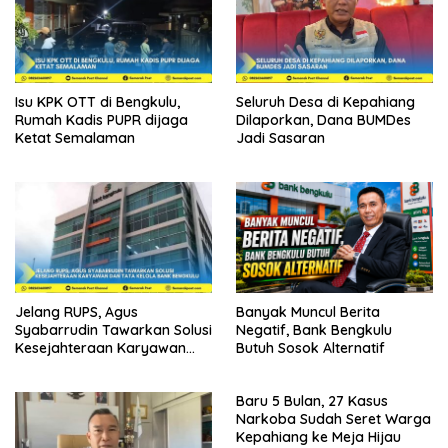
Isu KPK OTT di Bengkulu,
Seluruh Desa di Kepahiang
Rumah Kadis PUPR dijaga
Dilaporkan, Dana BUMDes
Ketat Semalaman
Jadi Sasaran
Jelang RUPS, Agus
Banyak Muncul Berita
Syabarrudin Tawarkan Solusi
Negatif, Bank Bengkulu
Kesejahteraan Karyawan
Butuh Sosok Alternatif
dan Tata Kelola Bank
Bengkulu
Baru 5 Bulan, 27 Kasus
Narkoba Sudah Seret Warga
Kepahiang ke Meja Hijau